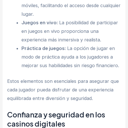
móviles, facilitando el acceso desde cualquier
lugar.
Juegos en vivo:
La posibilidad de participar
en juegos en vivo proporciona una
experiencia más inmersiva y realista.
Práctica de juegos:
La opción de jugar en
modo de práctica ayuda a los jugadores a
mejorar sus habilidades sin riesgo financiero.
Estos elementos son esenciales para asegurar que
cada jugador pueda disfrutar de una experiencia
equilibrada entre diversión y seguridad.
Confianza y seguridad en los
casinos digitales