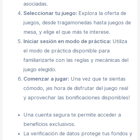
asociadas.
Seleccionar tu juego:
Explora la oferta de
juegos, desde tragamonedas hasta juegos de
mesa, y elige el que más te interese.
Iniciar sesión en modo de práctica:
Utiliza
el modo de práctica disponible para
familiarizarte con las reglas y mecánicas del
juego elegido.
Comenzar a jugar:
Una vez que te sientas
cómodo, ¡es hora de disfrutar del juego real
y aprovechar las bonificaciones disponibles!
Una cuenta segura te permite acceder a
beneficios exclusivos.
La verificación de datos protege tus fondos y