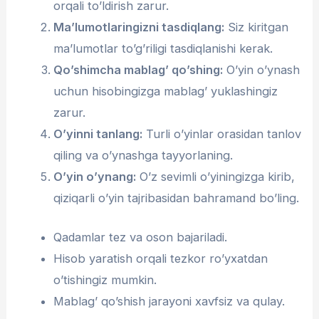
orqali to’ldirish zarur.
Ma’lumotlaringizni tasdiqlang:
Siz kiritgan
ma’lumotlar to’g’riligi tasdiqlanishi kerak.
Qo’shimcha mablag’ qo’shing:
O’yin o’ynash
uchun hisobingizga mablag’ yuklashingiz
zarur.
O’yinni tanlang:
Turli o’yinlar orasidan tanlov
qiling va o’ynashga tayyorlaning.
O’yin o’ynang:
O’z sevimli o’yiningizga kirib,
qiziqarli o’yin tajribasidan bahramand bo’ling.
Qadamlar tez va oson bajariladi.
Hisob yaratish orqali tezkor ro’yxatdan
o’tishingiz mumkin.
Mablag’ qo’shish jarayoni xavfsiz va qulay.