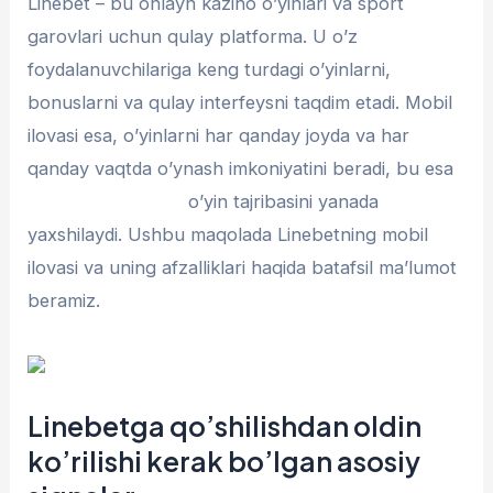
Linebet – bu onlayn kazino o’yinlari va sport
garovlari uchun qulay platforma. U o’z
foydalanuvchilariga keng turdagi o’yinlarni,
bonuslarni va qulay interfeysni taqdim etadi. Mobil
ilovasi esa, o’yinlarni har qanday joyda va har
qanday vaqtda o’ynash imkoniyatini beradi, bu esa
linebet uzbekistan
o’yin tajribasini yanada
yaxshilaydi. Ushbu maqolada Linebetning mobil
ilovasi va uning afzalliklari haqida batafsil ma’lumot
beramiz.
Linebetga qo’shilishdan oldin
ko’rilishi kerak bo’lgan asosiy