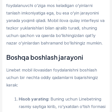
foydalanuvchi o’ziga mos keladigan o’yinlarni
tanlash imkoniyatiga ega, bu esa o’yin jarayonini
yanada yoqimli qiladi. Mobil ilova qulay interfeysi va
tezkor yuklanishlari bilan ajralib turadi, shuning
uchun qachon va qaerda bo’lishingizdan qat’iy
nazar o’yinlardan bahramand bo’lishingiz mumkin.
Boshqa boshlash jarayoni
Linebet mobil ilovasidan foydalanishni boshlash
uchun bir nechta oddiy qadamlarni bajarishingiz
kerak:
Hisob yarating:
Buning uchun Linebetning
rasmiy saytiga kirib, ro’yxatdan o’tish formasi