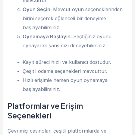
mevcuttur.
Oyun Seçin:
Mevcut oyun seçeneklerinden
birini seçerek eğlenceli bir deneyime
başlayabilirsiniz.
Oynamaya Başlayın:
Seçtiğiniz oyunu
oynayarak şansınızı deneyebilirsiniz.
Kayıt süreci hızlı ve kullanıcı dostudur.
Çeşitli ödeme seçenekleri mevcuttur.
Hızlı erişimle hemen oyun oynamaya
başlayabilirsiniz.
Platformlar ve Erişim
Seçenekleri
Çevrimiçi casinolar, çeşitli platformlarda ve