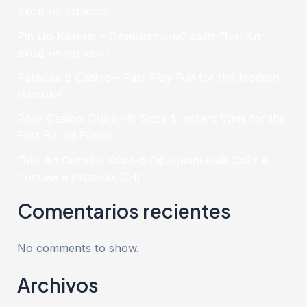
вход на зеркало
Pin Up Казино – Официальный сайт Пин Ап
вход на зеркало
Paradise 8 Casino – Fast‑Play Fun for the Modern
Gambler
Rooli Casino: Quick‑Hit Slots & Instant Wins for the
Fast‑Paced Player
Пин Ап Онлайн Казино Официальный Сайт в
России и странах СНГ
Comentarios recientes
No comments to show.
Archivos