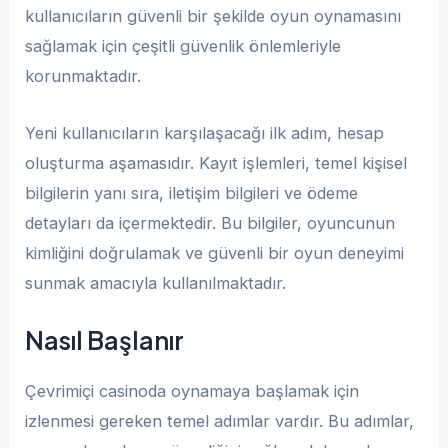
kullanıcıların güvenli bir şekilde oyun oynamasını
sağlamak için çeşitli güvenlik önlemleriyle
korunmaktadır.
Yeni kullanıcıların karşılaşacağı ilk adım, hesap
oluşturma aşamasıdır. Kayıt işlemleri, temel kişisel
bilgilerin yanı sıra, iletişim bilgileri ve ödeme
detayları da içermektedir. Bu bilgiler, oyuncunun
kimliğini doğrulamak ve güvenli bir oyun deneyimi
sunmak amacıyla kullanılmaktadır.
Nasıl Başlanır
Çevrimiçi casinoda oynamaya başlamak için
izlenmesi gereken temel adımlar vardır. Bu adımlar,