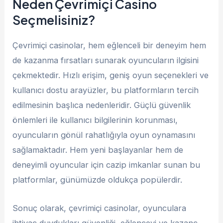
Neden Çevrimiçi Casino
Seçmelisiniz?
Çevrimiçi casinolar, hem eğlenceli bir deneyim hem
de kazanma fırsatları sunarak oyuncuların ilgisini
çekmektedir. Hızlı erişim, geniş oyun seçenekleri ve
kullanıcı dostu arayüzler, bu platformların tercih
edilmesinin başlıca nedenleridir. Güçlü güvenlik
önlemleri ile kullanıcı bilgilerinin korunması,
oyuncuların gönül rahatlığıyla oyun oynamasını
sağlamaktadır. Hem yeni başlayanlar hem de
deneyimli oyuncular için cazip imkanlar sunan bu
platformlar, günümüzde oldukça popülerdir.
Sonuç olarak, çevrimiçi casinolar, oyunculara
ihtiyaç duydukları güvenliği, eğlenceyi ve kazanç