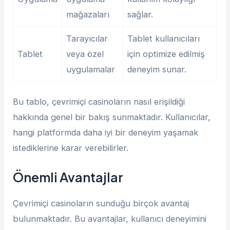
mağazaları
sağlar.
Tarayıcılar
Tablet kullanıcıları
Tablet
veya özel
için optimize edilmiş
uygulamalar
deneyim sunar.
Bu tablo, çevrimiçi casinoların nasıl erişildiği
hakkında genel bir bakış sunmaktadır. Kullanıcılar,
hangi platformda daha iyi bir deneyim yaşamak
istediklerine karar verebilirler.
Önemli Avantajlar
Çevrimiçi casinoların sunduğu birçok avantaj
bulunmaktadır. Bu avantajlar, kullanıcı deneyimini