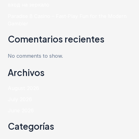
вход на зеркало
Paradise 8 Casino – Fast‑Play Fun for the Modern
Gambler
Comentarios recientes
No comments to show.
Archivos
August 2026
July 2026
June 2026
Categorías