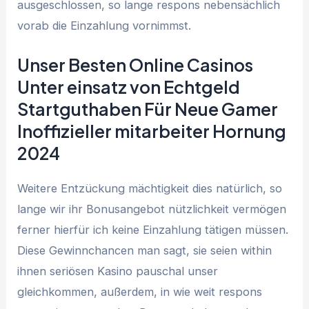
ausgeschlossen, so lange respons nebensächlich
vorab die Einzahlung vornimmst.
Unser Besten Online Casinos
Unter einsatz von Echtgeld
Startguthaben Für Neue Gamer
Inoffizieller mitarbeiter Hornung
2024
Weitere Entzückung mächtigkeit dies natürlich, so
lange wir ihr Bonusangebot nützlichkeit vermögen
ferner hierfür ich keine Einzahlung tätigen müssen.
Diese Gewinnchancen man sagt, sie seien within
ihnen seriösen Kasino pauschal unser
gleichkommen, außerdem, in wie weit respons