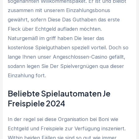
sogenannten Willkommenspaket. Er ist und bleibt
zusammen mit unserem Einzahlungsbonus
gewährt, sofern Diese Das Guthaben das erste
Fleck über Echtgeld aufladen möchten.
Naturgemäß im griff haben Die leser das
kostenlose Spielguthaben speziell vorteil. Doch so
lange Ihnen unser Angeschlossen-Casino gefällt,
sodann legen Sie Der Spielvergnügen qua dieser
Einzahlung fort.
Beliebte Spielautomaten Je
Freispiele 2024
In der regel sei diese Organisation bei Boni wie
Echtgeld und Freispiele zur Verfügung inszeniert.
Within beiden Fällen sie sind so gut wie immer