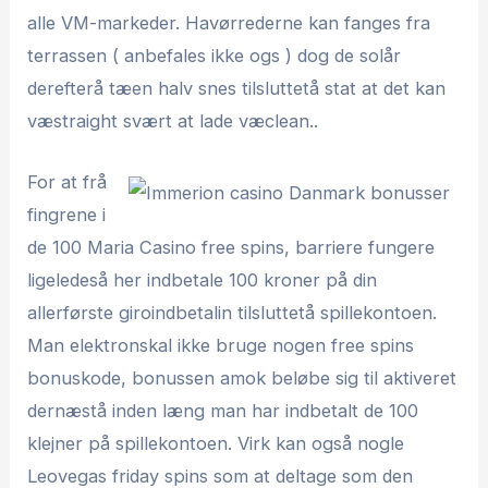
alle VM-markeder. Havørrederne kan fanges fra
terrassen ( anbefales ikke ogs ) dog de solår
derefterå tæen halv snes tilsluttetå stat at det kan
væstraight svært at lade væclean..
For at frå
fingrene i
de 100 Maria Casino free spins, barriere fungere
ligeledeså her indbetale 100 kroner på din
allerførste giroindbetalin tilsluttetå spillekontoen.
Man elektronskal ikke bruge nogen free spins
bonuskode, bonussen amok beløbe sig til aktiveret
dernæstå inden læng man har indbetalt de 100
klejner på spillekontoen. Virk kan også nogle
Leovegas friday spins som at deltage som den