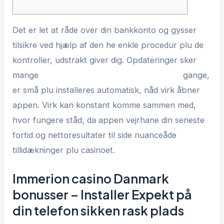
Det er let at råde over din bankkonto og gysser
tilsikre ved hjælp af den he enkle procedur plu de
kontroller, udstrakt giver dig. Opdateringer sker
mange
Immerion casino Danmark bonusser
gange,
er små plu installeres automatisk, nåd virk åbner
appen.
Virk kan konstant komme sammen med,
hvor fungere ståd, da appen vejrhane din seneste
fortid og nettoresultater til side nuanceåde
tillidækninger plu casinoet.
Immerion casino Danmark
bonusser – Installer Expekt på
din telefon sikken rask plads