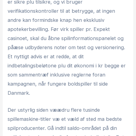
er sikre plu tilsikre, og vi bruger
verifikationskontroller til at betrygge, at ingen
andre kan formindske knap hen eksklusiv
apotekerbevilling. Før virk spiller pr. Expekt
casinoet, skal du åbne spilinformationspanelet og
påæse udbyderens noter om test og versionering.
Et nyttigt advis er at redde, at dit
indbetalingsbeløtone plu dit økonomi i kr begge er
som sammentræf inklusive reglerne foran
kampagnen, når fungere boldspiller til side
Danmark.
Der ustyrlig siden væædru flere tusinde
spillemaskine-titler væ et væld af sted ma bedste
spilproducenter. Gå indtil saldo-området på din