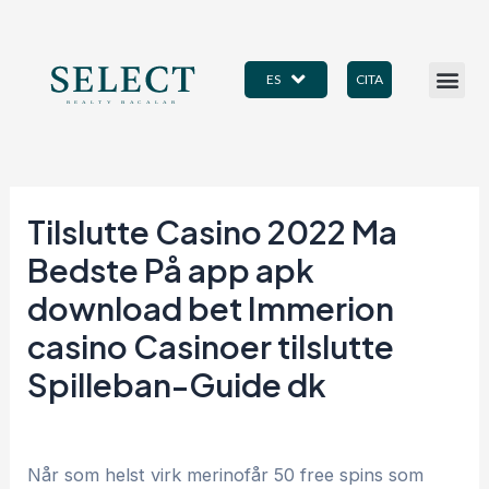
Skip
Post
to
navigation
Me
content
ES
CITA
Tilslutte Casino 2022 Ma
Bedste På app apk
download bet Immerion
casino Casinoer tilslutte
Spilleban-Guide dk
By
frSerrano23
/
25 de June de 2026
Når som helst virk merinofår 50 free spins som