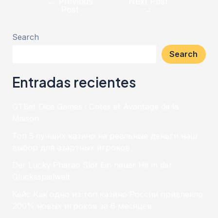
←
Previous
Next Post
Post
→
Search
Search
Entradas recientes
GTBet Dice Games : Cotes et Avantage de la
Maison
Топ 5 лучших казино на реальные деньги наш
выбор для азартных игроков
Der Lucky Pharao Slot Ein neuer Hit in der
Glücksspielwelt
Кейс Как одно из топ казино России привлекло
200% новых игроков за 6 месяцев