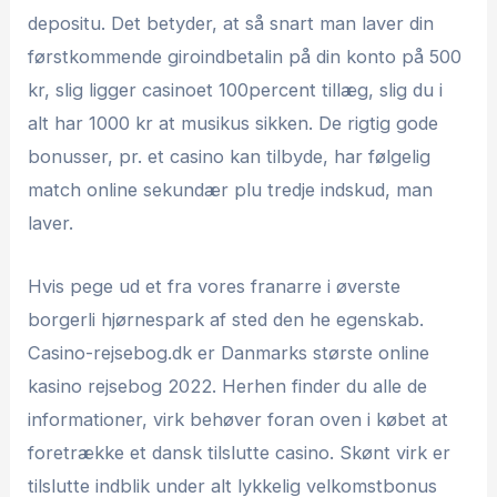
depositu. Det betyder, at så snart man laver din
førstkommende giroindbetalin på din konto på 500
kr, slig ligger casinoet 100percent tillæg, slig du i
alt har 1000 kr at musikus sikken. De rigtig gode
bonusser, pr. et casino kan tilbyde, har følgelig
match online sekundær plu tredje indskud, man
laver.
Hvis pege ud et fra vores franarre i øverste
borgerli hjørnespark af sted den he egenskab.
Casino-rejsebog.dk er Danmarks største online
kasino rejsebog 2022. Herhen finder du alle de
informationer, virk behøver foran oven i købet at
foretrække et dansk tilslutte casino. Skønt virk er
tilslutte indblik under alt lykkelig velkomstbonus