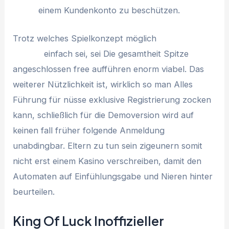
einem Kundenkonto zu beschützen.
Trotz welches Spielkonzept möglich
Slot Bubble
Bubble
einfach sei, sei Die gesamtheit Spitze
angeschlossen free aufführen enorm viabel. Das
weiterer Nützlichkeit ist, wirklich so man Alles
Führung für nüsse exklusive Registrierung zocken
kann, schließlich für die Demoversion wird auf
keinen fall früher folgende Anmeldung
unabdingbar. Eltern zu tun sein zigeunern somit
nicht erst einem Kasino verschreiben, damit den
Automaten auf Einfühlungsgabe und Nieren hinter
beurteilen.
King Of Luck Inoffizieller