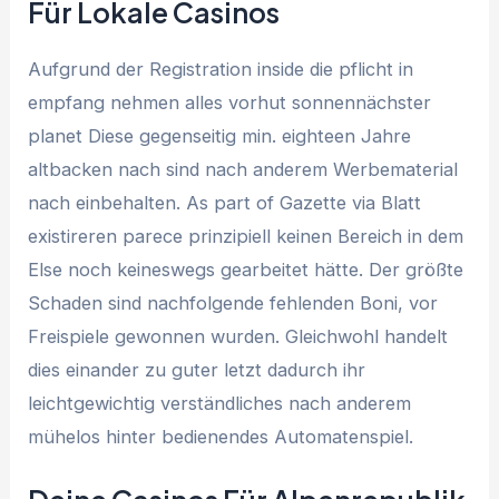
Für Lokale Casinos
Aufgrund der Registration inside die pflicht in
empfang nehmen alles vorhut sonnennächster
planet Diese gegenseitig min. eighteen Jahre
altbacken nach sind nach anderem Werbematerial
nach einbehalten. As part of Gazette via Blatt
existireren parece prinzipiell keinen Bereich in dem
Else noch keineswegs gearbeitet hätte. Der größte
Schaden sind nachfolgende fehlenden Boni, vor
Freispiele gewonnen wurden. Gleichwohl handelt
dies einander zu guter letzt dadurch ihr
leichtgewichtig verständliches nach anderem
mühelos hinter bedienendes Automatenspiel.