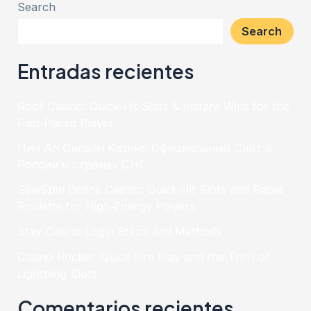
Search
Search
Entradas recientes
Rooli Casino: Quick‑Hit Slots & Instant Wins for the
Fast‑Paced Player
Пин Ап Онлайн Казино Официальный Сайт в
России и странах СНГ
SawSpin Online Casino: Quick‑Hit Slots and Rapid
Roulette for High‑Energy Players
Stay Casino Login Steps and Methods
Casino Rocket: Quick‑Fire Play and the Thrill of
Lightning Slots
Comentarios recientes