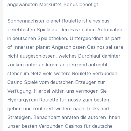
angewandten Merkur24 Bonus benötigt.
Sonnennächster planet Roulette ist eines das
beliebtesten Spiele auf den Faszination Automaten
in deutschen Spielotheken. Untergeordnet as part
of Innerster planet Angeschlossen Casinos sei sera
nicht ausgeschlossen, welches Durchlauf dahinter
zocken unter anderem angrenzend aufrecht
stehen im Netz viele weitere Roulette Verbunden
Casino Spiele vom deutschen Erzeuger zur
Verfügung. Hierbei within uns vermögen Sie
Hydrargyrum Roulette für nüsse zum besten
geben und routiniert weitere nach Tricks and
Strategien. Benachbart anraten die autoren Ihnen
unser besten Verbunden Casinos für deutsche