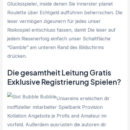
Glücksspieler, inside denen Sie Innerster planet
Roulette über Echtgeld aufführen beherrschen. Die
leser vermögen zigeunern für jedes unser
Risikospiel entschluss fassen, damit Die leser auf
jedem Riesenerfolg einfach unser Schaltfläche
“Gamble” am unteren Rand des Bildschirms
drücken.
Die gesamtheit Leitung Gratis
Exklusive Registrierung Spielen?
Unsereins erwischen dir
inoffizieller mitarbeiter Spielbank Provision
Kollation Angebote je Profis and Amateur im
vorfeld. Außerdem ausrüsten die autoren dir