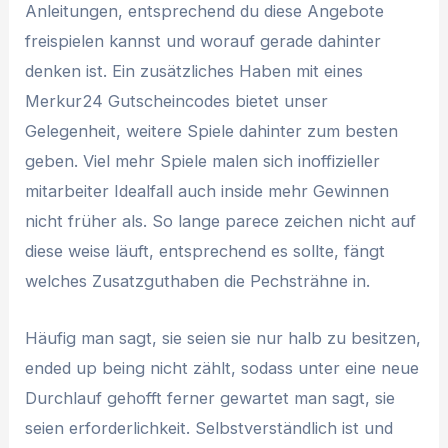
Anleitungen, entsprechend du diese Angebote
freispielen kannst und worauf gerade dahinter
denken ist. Ein zusätzliches Haben mit eines
Merkur24 Gutscheincodes bietet unser
Gelegenheit, weitere Spiele dahinter zum besten
geben. Viel mehr Spiele malen sich inoffizieller
mitarbeiter Idealfall auch inside mehr Gewinnen
nicht früher als. So lange parece zeichen nicht auf
diese weise läuft, entsprechend es sollte, fängt
welches Zusatzguthaben die Pechsträhne in.
Häufig man sagt, sie seien sie nur halb zu besitzen,
ended up being nicht zählt, sodass unter eine neue
Durchlauf gehofft ferner gewartet man sagt, sie
seien erforderlichkeit. Selbstverständlich ist und