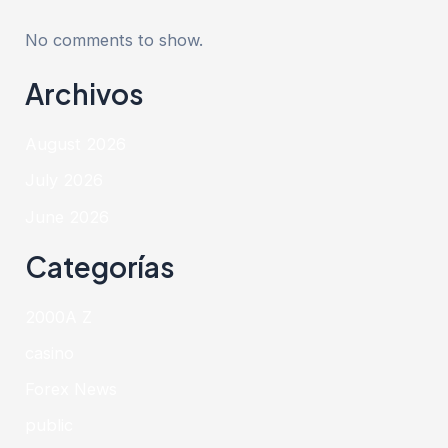
No comments to show.
Archivos
August 2026
July 2026
June 2026
Categorías
2000A Z
casino
Forex News
public