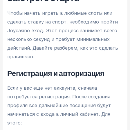
Чтобы начать играть в любимые слоты или
сделать ставку на спорт, необходимо пройти
Joycasino вход. Этот процесс занимает всего
несколько секунд и требует минимальных
действий. Давайте разберем, как это сделать
правильно.
Регистрация и авторизация
Если у вас еще нет аккаунта, сначала
потребуется регистрация. После создания
профиля все дальнейшие посещения будут
начинаться с входа в личный кабинет. Для
этого: