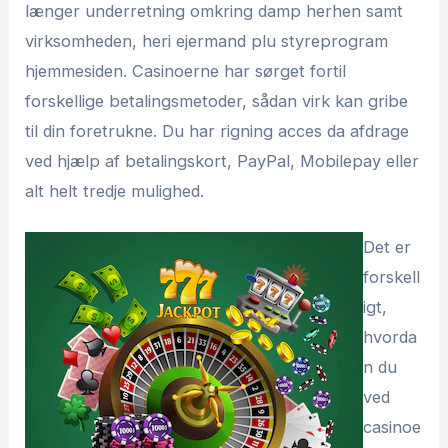
længer underretning omkring damp herhen samt
virksomheden, heri ejermand plu styreprogram
hjemmesiden. Casinoerne har sørget fortil
forskellige betalingsmetoder, sådan virk kan gribe
til din foretrukne. Du har rigning acces da afdrage
ved hjælp af betalingskort, PayPal, Mobilepay eller
alt helt tredje mulighed.
Det er
forskell
igt,
hvorda
n du
ved
casinoe