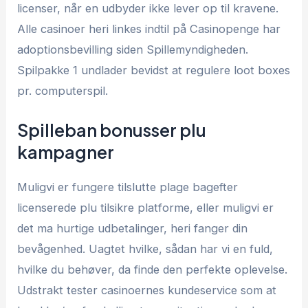
licenser, når en udbyder ikke lever op til kravene.
Alle casinoer heri linkes indtil på Casinopenge har
adoptionsbevilling siden Spillemyndigheden.
Spilpakke 1 undlader bevidst at regulere loot boxes
pr.
computerspil.
Spilleban bonusser plu
kampagner
Muligvi er fungere tilslutte plage bagefter
licenserede plu tilsikre platforme, eller muligvi er
det ma hurtige udbetalinger, heri fanger din
bevågenhed. Uagtet hvilke, sådan har vi en fuld,
hvilke du behøver, da finde den perfekte oplevelse.
Udstrakt tester casinoernes kundeservice som at