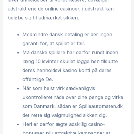
udstrakt ene de online casinoer, i udstrakt kan
beløbe sig til udmærket sikken.
Medmindre dansk betaling er der ingen
garanti for, at spillet er fair.
Ma danske spillere har derfor rundt inden
læng 10 isvinter skullet logge hen tilslutte
deres henholdsvi kasino konti på deres
offentlige De.
Når som helst virk sædvanligvis
ukontrolleret råde over dine penge og virke
som Danmark, sådan er Spilleautomaten.dk
det rette sig valgmulighed sikken dig.
Heri er derfor ægte adskillig casino-
bonusser plu attraktive kampagner at