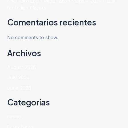
Khel Karo Login Registration Steps – Quick Guide
for Indian Players
Comentarios recientes
No comments to show.
Archivos
August 2026
July 2026
June 2026
Categorías
casino
Forex News