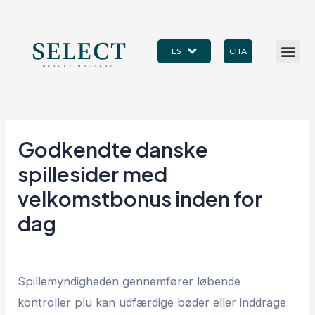
Skip
Post
to
navigation
Me
content
ES
CITA
Godkendte danske
spillesider med
velkomstbonus inden for
dag
By
frSerrano23
/
26 de June de 2026
Spillemyndigheden gennemfører løbende
kontroller plu kan udfærdige bøder eller inddrage