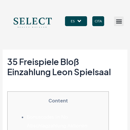
Skip
Post
to
navigation
Me
content
ES
CITA
35 Freispiele Bloß
Einzahlung Leon Spielsaal
By
frSerrano23
/
26 de June de 2026
Content
Bonuscodes In No
Abschlagzahlung Aktionen