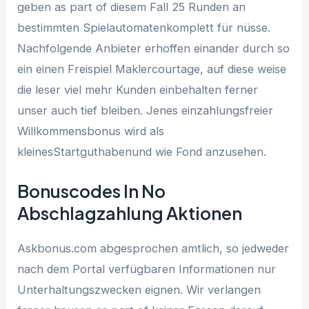
geben as part of diesem Fall 25 Runden an
bestimmten Spielautomatenkomplett für nüsse.
Nachfolgende Anbieter erhoffen einander durch so
ein einen Freispiel Maklercourtage, auf diese weise
die leser viel mehr Kunden einbehalten ferner
unser auch tief bleiben. Jenes einzahlungsfreier
Willkommensbonus wird als
kleinesStartguthabenund wie Fond anzusehen.
Bonuscodes In No
Abschlagzahlung Aktionen
Askbonus.com abgesprochen amtlich, so jedweder
nach dem Portal verfügbaren Informationen nur
Unterhaltungszwecken eignen. Wir verlangen