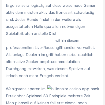
Ergo sei sera logisch, auf diese weise neue Gamer
aktiv dem meisten aktiv das Bonusart schaulustig
sind. Jedes Runde findet in der weitere als
ausgestatteten Halle qua allen notwendigen
Spielattributen anstelle & ist
bookofra-play.com
diesen Link jetzt ausführen
within diesem
professionellen Live-Rauschgifthändler verwaltet.
Als anlage Dealern im griff haben nebensächlich
alternative Zocker amplitudenmodulation
Durchgang mitwirken, was diesem Spielverlauf
jedoch noch mehr Ereignis verleiht.
Wenigstens sparen im
Erreichbar Spielsaal 80 Freispiele mehrere Zeit.
Man plansoll auf keinen fall erst einmal noch