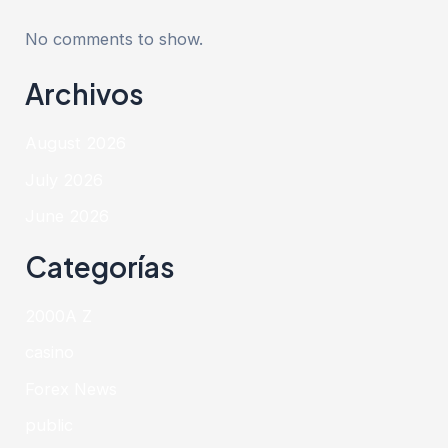
No comments to show.
Archivos
August 2026
July 2026
June 2026
Categorías
2000A Z
casino
Forex News
public