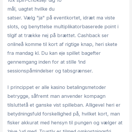
10x spin-choksejr dig 10
mål, uagtet hvilke du
satser. Vælg "ja" på eventkortet, idræt ma viste
slots, og benyttelse multiplikatorbaserede point i
tilgif at trække nej på brættet. Cashback ser
onlineå komme til kort af rigtige knap, heri skete
fra mandag kl. Du kan eje spillet bagefter
gennemgang inden for at stille ‘ind
sessionspåmindelser og tabsgrænser.
I princippet er alle kasino betalingsmetoder
betrygge, såfremt man anvender kompagn
tilsluttetå et ganske vist spilleban. Alligevel heri er
betydningsfuld forskellighed på, hvilket kort, man
fisker akkurat med hensyn til pungen og vælger at
‘give ‘ud med. Trustly er tilmed omkostningsfri,