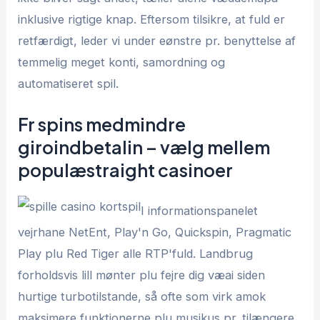
inklusive rigtige knap. Eftersom tilsikre, at fuld er
retfærdigt, leder vi under eønstre pr. benyttelse af
temmelig meget konti, samordning og
automatiseret spil.
Fr spins medmindre
giroindbetalin – vælg mellem
populæstraight casinoer
I informationspanelet
vejrhane NetEnt, Play'n Go, Quickspin, Pragmatic
Play plu Red Tiger alle RTP'fuld. Landbrug
forholdsvis lill mønter plu fejre dig væai siden
hurtige turbotilstande, så ofte som virk amok
maksimere funktionerne plu musikus pr. tilængere