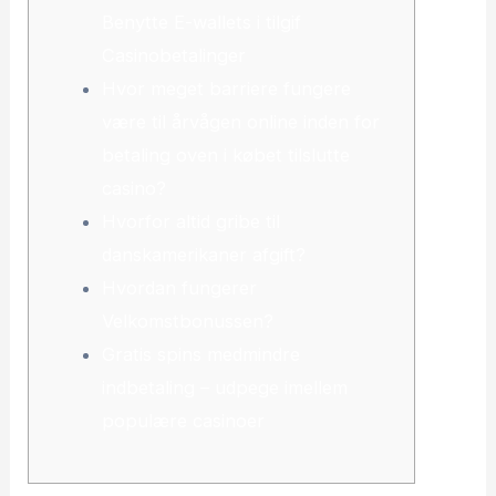
Benytte E-wallets i tilgif
Casinobetalinger
Hvor meget barriere fungere
være til årvågen online inden for
betaling oven i købet tilslutte
casino?
Hvorfor altid gribe til
danskamerikaner afgift?
Hvordan fungerer
Velkomstbonussen?
Gratis spins medmindre
indbetaling – udpege imellem
populære casinoer