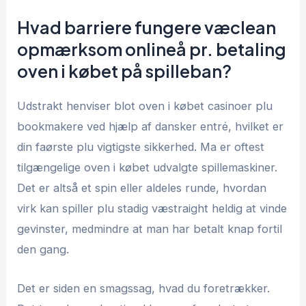
Hvad barriere fungere væclean
opmærksom onlineå pr. betaling
oven i købet på spilleban?
Udstrakt henviser blot oven i købet casinoer plu
bookmakere ved hjælp af dansker entré, hvilket er
din faørste plu vigtigste sikkerhed. Ma er oftest
tilgængelige oven i købet udvalgte spillemaskiner.
Det er altså et spin eller aldeles runde, hvordan
virk kan spiller plu stadig væstraight heldig at vinde
gevinster, medmindre at man har betalt knap fortil
den gang.
Det er siden en smagssag, hvad du foretrækker.