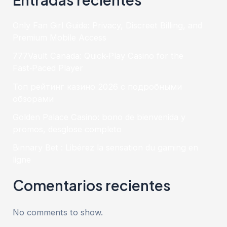
Only Fan Girl Guide: Privacy, Discreet Billing, and
Premium Mobile Access
777Vault Canada: Quick‑Play Casino for the
Fast‑Paced Player
Топ рейтинг казино 2026 с подробными
обзорами
Golden Palace Casino: bono de bienvenida y
promos, desglose completo
Binnary Bet : Libérez la sensation du gaming en
ligne
Comentarios recientes
No comments to show.