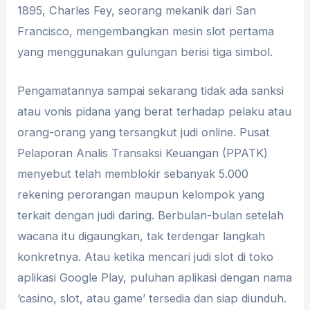
1895, Charles Fey, seorang mekanik dari San
Francisco, mengembangkan mesin slot pertama
yang menggunakan gulungan berisi tiga simbol.
Pengamatannya sampai sekarang tidak ada sanksi
atau vonis pidana yang berat terhadap pelaku atau
orang-orang yang tersangkut judi online. Pusat
Pelaporan Analis Transaksi Keuangan (PPATK)
menyebut telah memblokir sebanyak 5.000
rekening perorangan maupun kelompok yang
terkait dengan judi daring. Berbulan-bulan setelah
wacana itu digaungkan, tak terdengar langkah
konkretnya. Atau ketika mencari judi slot di toko
aplikasi Google Play, puluhan aplikasi dengan nama
‘casino, slot, atau game’ tersedia dan siap diunduh.