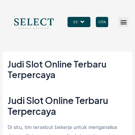
Skip
Post
to
navigation
Me
content
ES
CITA
Judi Slot Online Terbaru
Terpercaya
By
frSerrano23
/
26 de June de 2026
Judi Slot Online Terbaru
Terpercaya
Di situ, tim tersebut bekerja untuk menganalisa