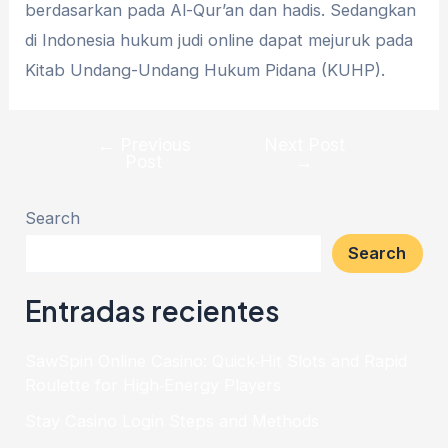
berdasarkan pada Al-Qur’an dan hadis. Sedangkan
di Indonesia hukum judi online dapat mejuruk pada
Kitab Undang-Undang Hukum Pidana (KUHP).
←
Previous
Next Post
Post
→
Search
Search
Entradas recientes
SawSpin Online Casino: Quick‑Hit Slots and Rapid
Roulette for High‑Energy Players
Stay Casino Login Steps and Methods