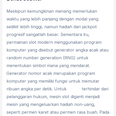
Meskipun kemungkinan menang memerlukan
waktu yang lebih panjang dengan modal yang
sedikit lebih tinggi, namun hadiah dari jackpot
progresif sangatlah besar. Sementara itu,
permainan slot modern menggunakan program
komputer yang disebut generator angka acak atau
random number generation (RNG) untuk
menentukan simbol mana yang mendarat.
Generator nomor acak merupakan program
komputer yang memiliki fungsi untuk memutar
ribuan angka per detik. Untuk
casino
terhindar dari
pelanggaran hukum, mesin slot diganti menjadi
mesin yang mengeluarkan hadiah non-uang,
seperti permen karet atau permen rasa buah. Pada