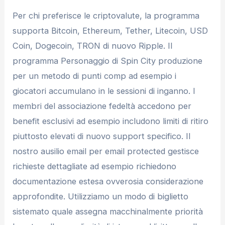
Per chi preferisce le criptovalute, la programma
supporta Bitcoin, Ethereum, Tether, Litecoin, USD
Coin, Dogecoin, TRON di nuovo Ripple. Il
programma Personaggio di Spin City produzione
per un metodo di punti comp ad esempio i
giocatori accumulano in le sessioni di inganno. I
membri del associazione fedeltà accedono per
benefit esclusivi ad esempio includono limiti di ritiro
piuttosto elevati di nuovo support specifico. Il
nostro ausilio email per email protected gestisce
richieste dettagliate ad esempio richiedono
documentazione estesa ovverosia considerazione
approfondite. Utilizziamo un modo di biglietto
sistemato quale assegna macchinalmente priorità