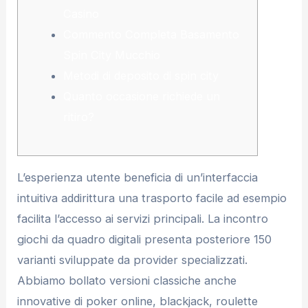
Casino
Commento Completa Basamento
Spin City Mucchio
Metodi di deposito di spin city
Quanto occasione richiede un
ritiro?
L’esperienza utente beneficia di un’interfaccia
intuitiva addirittura una trasporto facile ad esempio
facilita l’accesso ai servizi principali. La incontro
giochi da quadro digitali presenta posteriore 150
varianti sviluppate da provider specializzati.
Abbiamo bollato versioni classiche anche
innovative di poker online, blackjack, roulette