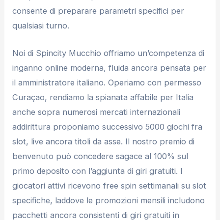
consente di preparare parametri specifici per
qualsiasi turno.
Noi di Spincity Mucchio offriamo un’competenza di
inganno online moderna, fluida ancora pensata per
il amministratore italiano. Operiamo con permesso
Curaçao, rendiamo la spianata affabile per Italia
anche sopra numerosi mercati internazionali
addirittura proponiamo successivo 5000 giochi fra
slot, live ancora titoli da asse. Il nostro premio di
benvenuto può concedere sagace al 100% sul
primo deposito con l’aggiunta di giri gratuiti. I
giocatori attivi ricevono free spin settimanali su slot
specifiche, laddove le promozioni mensili includono
pacchetti ancora consistenti di giri gratuiti in