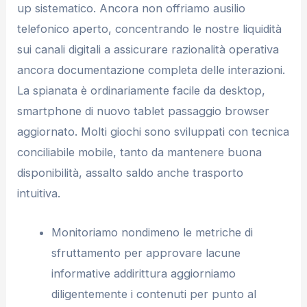
up sistematico. Ancora non offriamo ausilio
telefonico aperto, concentrando le nostre liquidità
sui canali digitali a assicurare razionalità operativa
ancora documentazione completa delle interazioni.
La spianata è ordinariamente facile da desktop,
smartphone di nuovo tablet passaggio browser
aggiornato. Molti giochi sono sviluppati con tecnica
conciliabile mobile, tanto da mantenere buona
disponibilità, assalto saldo anche trasporto
intuitiva.
Monitoriamo nondimeno le metriche di
sfruttamento per approvare lacune
informative addirittura aggiorniamo
diligentemente i contenuti per punto al