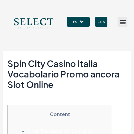
Skip
Post
to
navigation
Me
content
ES
CITA
Spin City Casino Italia
Vocabolario Promo ancora
Slot Online
By
frSerrano23
/
26 de June de 2026
Content
Final Thoughts on Spin City