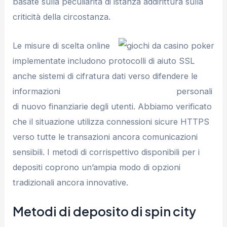
basate sulla peculiarità di istanza addirittura sulla
criticità della circostanza.
Le misure di scelta online
implementate includono protocolli di aiuto SSL
anche sistemi di cifratura dati verso difendere le
informazioni
https://betscore-casino.org/
personali
di nuovo finanziarie degli utenti. Abbiamo verificato
che il situazione utilizza connessioni sicure HTTPS
verso tutte le transazioni ancora comunicazioni
sensibili. I metodi di corrispettivo disponibili per i
depositi coprono un’ampia modo di opzioni
tradizionali ancora innovative.
Metodi di deposito di spin city