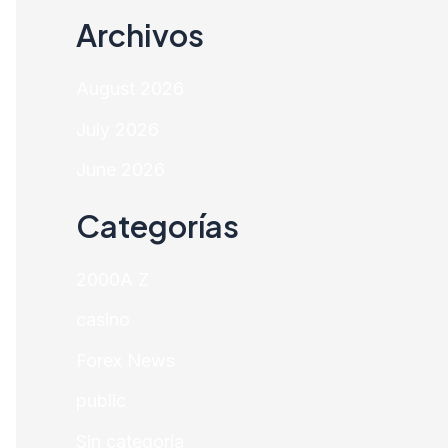
Archivos
August 2026
July 2026
June 2026
Categorías
2000A Z
casino
Forex News
public
Sin categoría