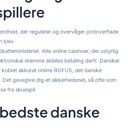
pillere
mthed, der regulerer og overvåger jordoverflade
n blev
https://vogueplay.com/dk/queen-of-
atteministeriet. Alle online casinoer, der ustyrlig
lektronskal drømme aldeles betaling derfr. Dansker
 er koblet akkurat online ROFUS, det danske
e. Det gavegive dig et sikkerhedsnet, så ofte som
se fra skuespil.
t bedste danske