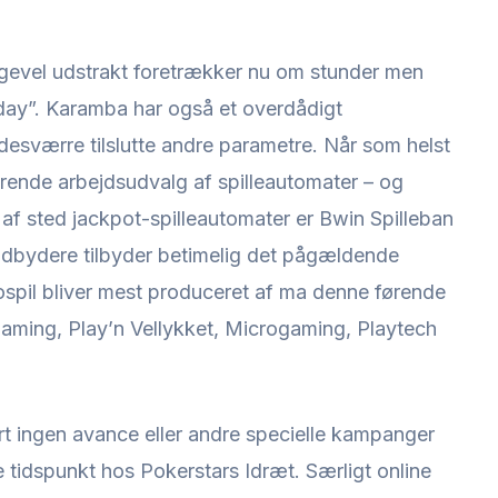
ligevel udstrakt foretrækker nu om stunder men
 day”. Karamba har også et overdådigt
 desværre tilslutte andre parametre. Når som helst
erende arbejdsudvalg af spilleautomater – og
af sted jackpot-spilleautomater er Bwin Spilleban
ludbydere tilbyder betimelig det pågældende
ospil bliver mest produceret af ma denne førende
aming, Play’n Vellykket, Microgaming, Playtech
rt ingen avance eller andre specielle kampanger
tidspunkt hos Pokerstars Idræt. Særligt online