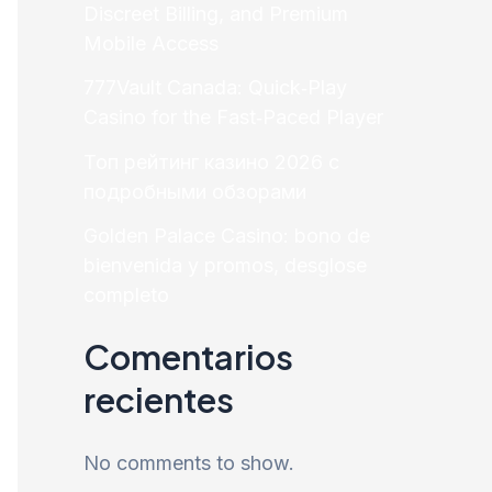
Discreet Billing, and Premium
Mobile Access
777Vault Canada: Quick‑Play
Casino for the Fast‑Paced Player
Топ рейтинг казино 2026 с
подробными обзорами
Golden Palace Casino: bono de
bienvenida y promos, desglose
completo
Comentarios
recientes
No comments to show.