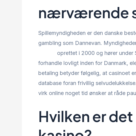
nærværende s
Spillemyndigheden er den danske beste
gambling som Dannevan. Myndighede
hearts/
oprettet i 2000 og hører under Sk
forhandle lovligt inden for Danmark, e
betaling betyder følgelig, at casinoet
database foran frivillig selvudelukkels
virk online noget tid ønsker at råde pau
Hvilken er de
kasino?