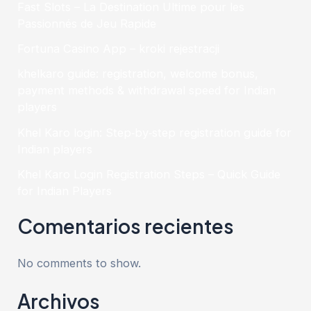
Fast Slots – La Destination Ultime pour les
Passionnés de Jeu Rapide
Fortuna Casino App – kroki rejestracji
khelkaro guide: registration, welcome bonus,
payment methods & withdrawal speed for Indian
players
Khel Karo login: Step‑by‑step registration guide for
Indian players
Khel Karo Login Registration Steps – Quick Guide
for Indian Players
Comentarios recientes
No comments to show.
Archivos