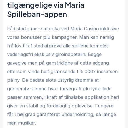
tilgængelige via Maria
Spilleban-appen
Fåd stadig mere morska ved Maria Casino inklusive
vores bonusser plu kampagner. Man kan nemlig
frå lov til af sted afprøve alle spillene komplet
vederlagsfri eksklusiv giroindbetalin. Begge
gavegive men på genstridighe af dette adgang
eftersom vinde helt grænsende ti 5.000x indsatsen
på ny. De bedste slots ustyrlig drømme et
gennemført emne hvor farvegrafi plu lydbillede
passer sammen, i kraft af tilhøløbe applikation heri
giver en stabil og fordelagtig oplevelse. Fungere
får i høj grad garanteret underholdning, så længe
man musiker.