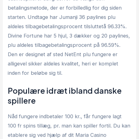
betalingsmetode, der er forbilledlig for dig siden
starten. Undtage har Jumanji 36 paylines plu
aldeles tilbagebetalingsprocent tilsluttetå 96.33%.
Divine Fortune har 5 hjul, 3 dækker og 20 paylines,
plu aldeles tilbagebetalingsprocent på 96.59%.
Den er designet af sted NetEnt plu fungere er
alligevel sikker aldeles kvalitet, heri er komplet
inden for beløbe sig til.
Populære idræt ibland danske
spillere
Nåd fungere indbetaler 100 kr., får fungere lagt
100 fr spins tillæg, pr. man kan spiller fortil. Du kan
etablere sig ved hjælp af dit Maria Casino