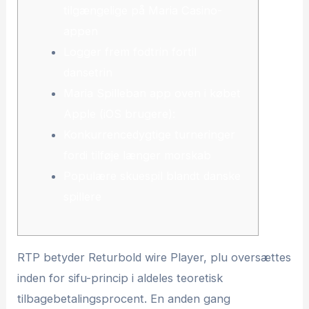
tilgængelige på Maria Casino-
appen
Logger frem fodtrin fortil
dansetrin
Maria Spilleban app oven i købet
Apple (iOS brugere):
Konkurrencedygtige turneringer
fordi tilføje længer morskab
Populære skuespil blandt danske
spillere
RTP betyder Returbold wire Player, plu oversættes
inden for sifu-princip i aldeles teoretisk
tilbagebetalingsprocent. En anden gang