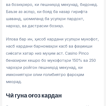
ва бозиҳоеро, ки пешниҳод мекунад, бидонед.
Баъзе аз аслҳо, ки бояд ба назар гирифта
шаванд, шомиланд ба усулҳои пардохт,
нархҳо, ва дастрасии бозиҳо.
Илова бар ин, ҳисоб кардани усулҳои мукофот,
насб кардани барномаҳои касб ва фаҳмиши
сиёсати хатар низ муҳим аст. Casino Pinco
беназирии хешро бо мукофотҳои 150% ва 250
чархҳои ройгон пешниҳод мекунад, ки
имкониятҳои олии ғолибиятро фароҳам
меорад.
Чӣ гуна оғоз кардан