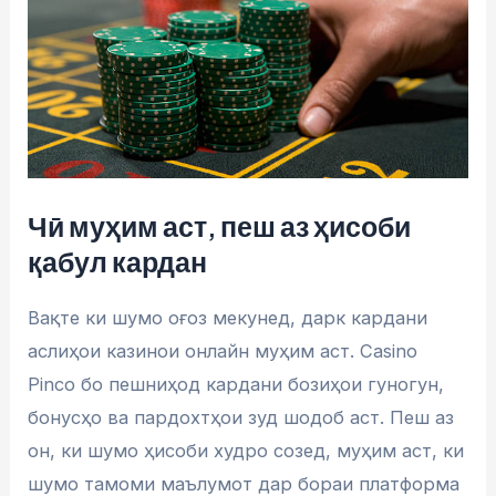
Чӣ муҳим аст, пеш аз ҳисоби
қабул кардан
Вақте ки шумо оғоз мекунед, дарк кардани
аслиҳои казинои онлайн муҳим аст. Casino
Pinco бо пешниҳод кардани бозиҳои гуногун,
бонусҳо ва пардохтҳои зуд шодоб аст. Пеш аз
он, ки шумо ҳисоби худро созед, муҳим аст, ки
шумо тамоми маълумот дар бораи платформа