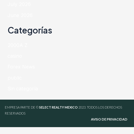
July 2026
June 2026
Categorías
2000A Z
casino
Forex News
public
Sin categoría
EMPRESA PARTE DE ©
SELECT REALTY MEXICO
2023. TODOS LOS DERECHOS
RESERVADOS
AVISO DE PRIVACIDAD