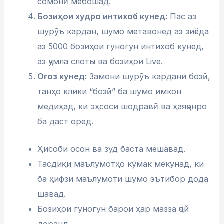
сомонӣ мебошад.
Бозиҳои худро интихоб кунед:
Пас аз
шурӯъ кардан, шумо метавонед аз зиёда
аз 5000 бозиҳои гуногун интихоб кунед,
аз ҷумла слоты ва бозиҳои Live.
Оғоз кунед:
Замони шурӯъ кардани бозӣ,
танҳо клики “бозӣ” ба шумо имкон
медиҳад, ки эҳсоси шодравӣ ва ҳаяҷонро
ба даст оред.
Ҳисоби осон ва зуд баста мешавад.
Тасдиқи маълумотҳо кӯмак мекунад, ки
ба ҳифзи маълумоти шумо эътибор дода
шавад.
Бозиҳои гуногун барои ҳар мазза ҷой
доранд.