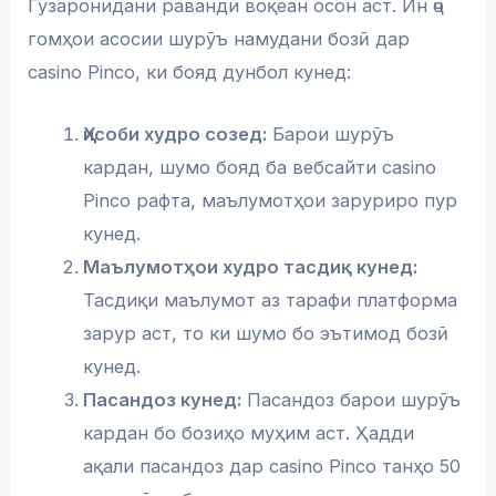
Гузаронидани раванди воқеан осон аст. Ин ҷо
гомҳои асосии шурӯъ намудани бозӣ дар
casino Pinco, ки бояд дунбол кунед:
Ҳисоби худро созед:
Барои шурӯъ
кардан, шумо бояд ба вебсайти casino
Pinco рафта, маълумотҳои заруриро пур
кунед.
Маълумотҳои худро тасдиқ кунед:
Тасдиқи маълумот аз тарафи платформа
зарур аст, то ки шумо бо эътимод бозӣ
кунед.
Пасандоз кунед:
Пасандоз барои шурӯъ
кардан бо бозиҳо муҳим аст. Ҳадди
ақали пасандоз дар casino Pinco танҳо 50