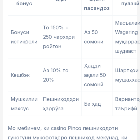
бонус
пулакӣ
пасандоз
Масъала
То 150% +
Бонуси
Аз 50
Wagering
250 чархҳои
истиқболӣ
сомонӣ
муқарра
ройгон
шудааст
Ҳадди
Аз 10% то
Шартҳои
Кешбэк
ақали 50
20%
мушахха
сомонӣ
Мушкилии
Пешниҳодҳои
Вариантҳ
Бе ҳад
махсус
ҳаррӯза
таърифӣ
Мо мебинем, ки casino Pinco пешниҳодоти
гуногуни мукофотҳоро пешниҳод мекунад, ки