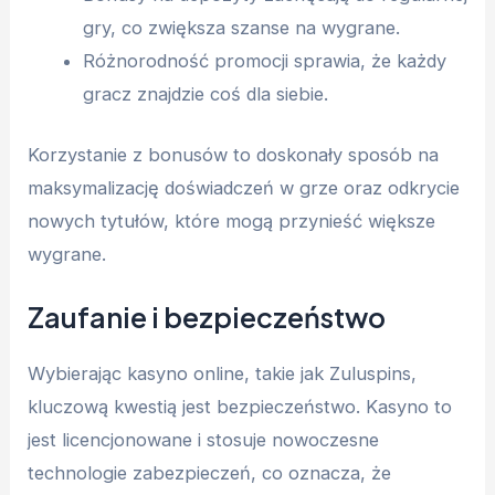
gry, co zwiększa szanse na wygrane.
Różnorodność promocji sprawia, że każdy
gracz znajdzie coś dla siebie.
Korzystanie z bonusów to doskonały sposób na
maksymalizację doświadczeń w grze oraz odkrycie
nowych tytułów, które mogą przynieść większe
wygrane.
Zaufanie i bezpieczeństwo
Wybierając kasyno online, takie jak Zuluspins,
kluczową kwestią jest bezpieczeństwo. Kasyno to
jest licencjonowane i stosuje nowoczesne
technologie zabezpieczeń, co oznacza, że