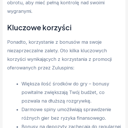
obrotu, aby mieć pełną kontrolę nad swoimi
wygranymi.
Kluczowe korzyści
Ponadto, korzystanie z bonusów ma swoje
niezaprzeczalne zalety. Oto kilka kluczowych
korzyści wynikających z korzystania z promocji
oferowanych przez Zuluspins:
Większa ilość środków do gry – bonusy
powitalne zwiększają Twój budżet, co
pozwala na dłuższą rozgrywkę.
Darmowe spiny umożliwiają sprawdzenie
różnych gier bez ryzyka finansowego.
Bonusy na depozyty zachęcają do regularnej