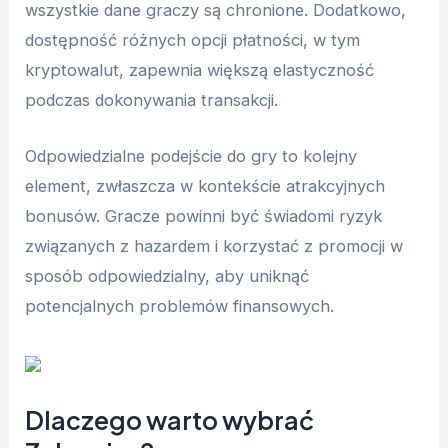
wszystkie dane graczy są chronione. Dodatkowo,
dostępność różnych opcji płatności, w tym
kryptowalut, zapewnia większą elastyczność
podczas dokonywania transakcji.
Odpowiedzialne podejście do gry to kolejny
element, zwłaszcza w kontekście atrakcyjnych
bonusów. Gracze powinni być świadomi ryzyk
związanych z hazardem i korzystać z promocji w
sposób odpowiedzialny, aby uniknąć
potencjalnych problemów finansowych.
Dlaczego warto wybrać