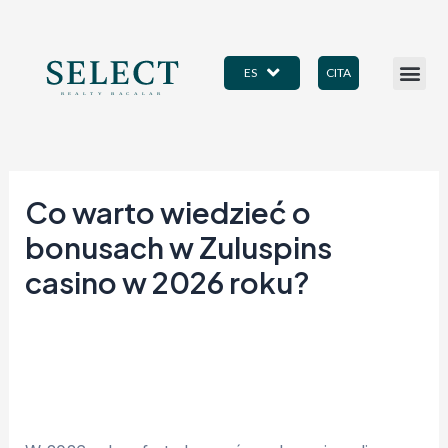
Skip
Post
to
navigation
Me
content
ES
CITA
Co warto wiedzieć o
bonusach w Zuluspins
casino w 2026 roku?
By
frSerrano23
/
26 de June de 2026