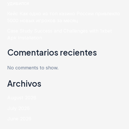
удивился
Кейс Как одно из топ казино России привлекло
5000 новых игроков за месяц
Case Study Success and Challenges with 1xbet
Apk Installation
Comentarios recientes
No comments to show.
Archivos
August 2026
July 2026
June 2026