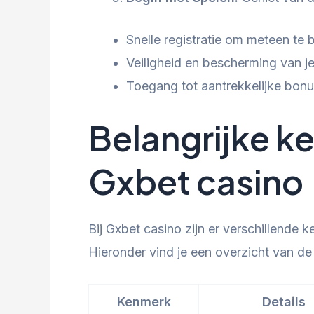
Snelle registratie om meteen te 
Veiligheid en bescherming van je
Toegang tot aantrekkelijke bon
Belangrijke k
Gxbet casino
Bij Gxbet casino zijn er verschillende 
Hieronder vind je een overzicht van de
Kenmerk
Details