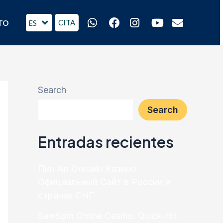
CITA
TO
ES
Search
Search
Entradas recientes
Пин Ап Онлайн Казино
Официальный Сайт в России и
странах СНГ
SawSpin Online Casino: Quick‑Hit