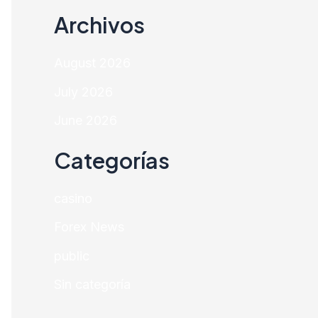
Archivos
August 2026
July 2026
June 2026
Categorías
casino
Forex News
public
Sin categoría