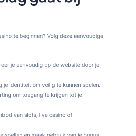
 casino te beginnen? Volg deze eenvoudige
reer je eenvoudig op de website door je
 je identiteit om veilig te kunnen spelen.
ting om toegang te krijgen tot je
bod van slots, live casino of
e spellen en maak gebruik van je bonus.