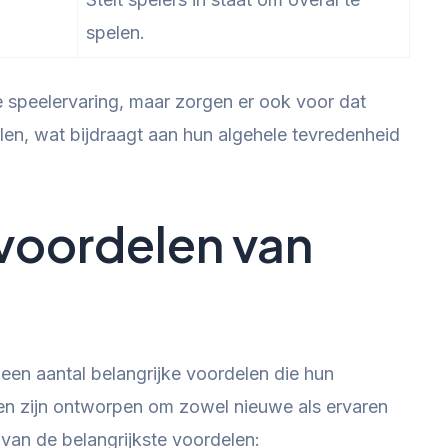
spelen.
 speelervaring, maar zorgen er ook voor dat
len, wat bijdraagt aan hun algehele tevredenheid
 voordelen van
 een aantal belangrijke voordelen die hun
en zijn ontworpen om zowel nieuwe als ervaren
e van de belangrijkste voordelen: