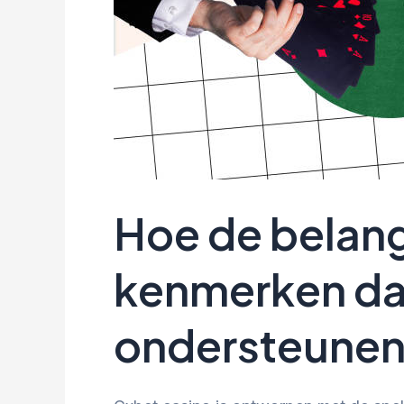
Hoe de belang
kenmerken dag
ondersteune