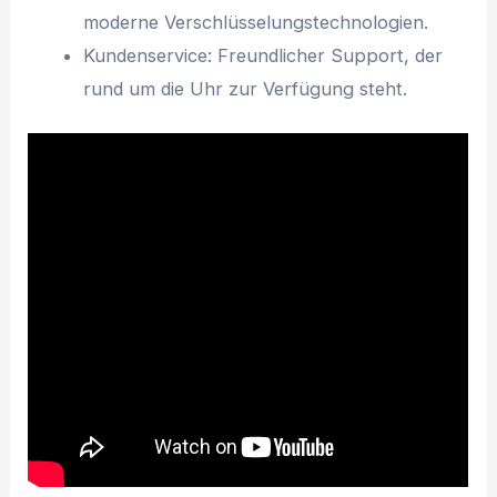
moderne Verschlüsselungstechnologien.
Kundenservice: Freundlicher Support, der
rund um die Uhr zur Verfügung steht.