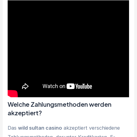
Welche Zahlungsmethoden werden
akzeptiert?
Das
wild sultan casino
akzeptiert verschiedene