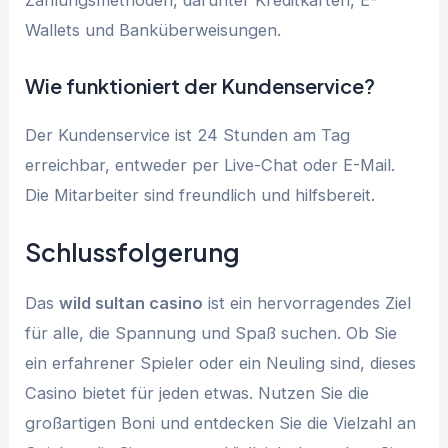
Zahlungsmethoden, darunter Kreditkarten, E-
Wallets und Banküberweisungen.
Wie funktioniert der Kundenservice?
Der Kundenservice ist 24 Stunden am Tag
erreichbar, entweder per Live-Chat oder E-Mail.
Die Mitarbeiter sind freundlich und hilfsbereit.
Schlussfolgerung
Das
wild sultan casino
ist ein hervorragendes Ziel
für alle, die Spannung und Spaß suchen. Ob Sie
ein erfahrener Spieler oder ein Neuling sind, dieses
Casino bietet für jeden etwas. Nutzen Sie die
großartigen Boni und entdecken Sie die Vielzahl an