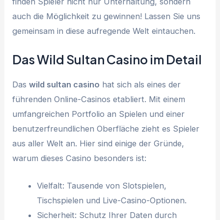
finden Spieler nicht nur Unterhaltung, sondern
auch die Möglichkeit zu gewinnen! Lassen Sie uns
gemeinsam in diese aufregende Welt eintauchen.
Das Wild Sultan Casino im Detail
Das
wild sultan casino
hat sich als eines der
führenden Online-Casinos etabliert. Mit einem
umfangreichen Portfolio an Spielen und einer
benutzerfreundlichen Oberfläche zieht es Spieler
aus aller Welt an. Hier sind einige der Gründe,
warum dieses Casino besonders ist:
Vielfalt: Tausende von Slotspielen,
Tischspielen und Live-Casino-Optionen.
Sicherheit: Schutz Ihrer Daten durch