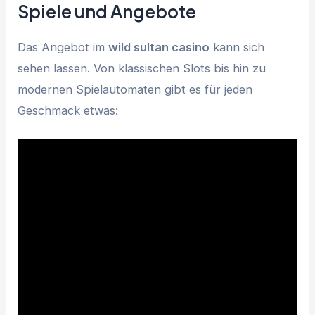
Spiele und Angebote
Das Angebot im
wild sultan casino
kann sich
sehen lassen. Von klassischen Slots bis hin zu
modernen Spielautomaten gibt es für jeden
Geschmack etwas: