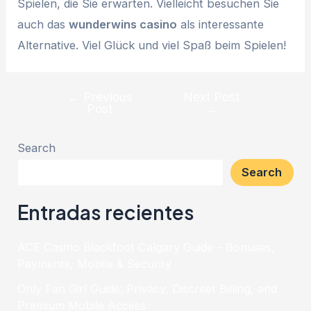
Spielen, die Sie erwarten. Vielleicht besuchen Sie
auch das
wunderwins casino
als interessante
Alternative. Viel Glück und viel Spaß beim Spielen!
←
Previous
Next Post
Post
→
Search
Search
Entradas recientes
ACE Casino Blackfoot Calgary Guide – Bonuses,
Payments, Mobile & Security
Only Fan Girl Guide: Privacy, Discreet Billing, and
Premium Mobile Access