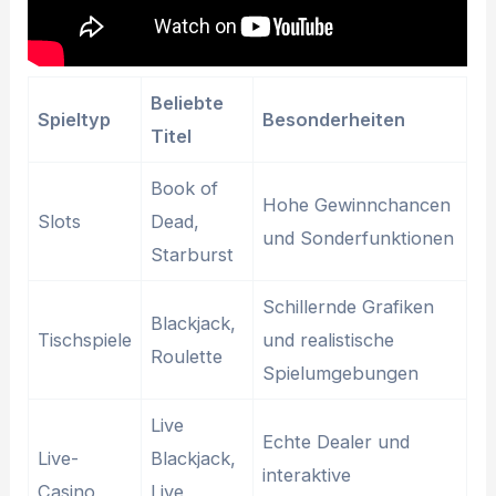
Beliebte
Spieltyp
Besonderheiten
Titel
Book of
Hohe Gewinnchancen
Slots
Dead,
und Sonderfunktionen
Starburst
Schillernde Grafiken
Blackjack,
Tischspiele
und realistische
Roulette
Spielumgebungen
Live
Echte Dealer und
Live-
Blackjack,
interaktive
Casino
Live