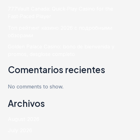
777Vault Canada: Quick‑Play Casino for the
Fast‑Paced Player
Топ рейтинг казино 2026 с подробными
обзорами
Golden Palace Casino: bono de bienvenida y
promos, desglose completo
Comentarios recientes
No comments to show.
Archivos
August 2026
July 2026